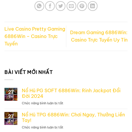
Live Casino Pretty Gaming
Dream Gaming 6886Win:
6886Win – Casino Trực
Casino Trực Tuyến Uy Tín
Tuyến
BÀI VIẾT MỚI NHẤT
Nổ Hũ PG SOFT 6886Win: Rinh Jackpot Đổi
27
Đời 2024
Th1
Chức năng bình luận bị tắt
ở
Nổ
Hũ
Nổ Hũ TPG 6886Win: Chơi Ngay, Thưởng Liền
27
PG
Tay!
Th1
SOFT
Chức năng bình luận bị tắt
ở
6886Win: