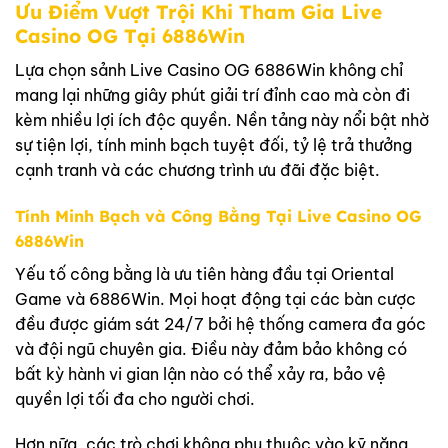
Ưu Điểm Vượt Trội Khi Tham Gia Live
Casino OG Tại 6886Win
Lựa chọn sảnh Live Casino OG 6886Win không chỉ
mang lại những giây phút giải trí đỉnh cao mà còn đi
kèm nhiều lợi ích độc quyền. Nền tảng này nổi bật nhờ
sự tiện lợi, tính minh bạch tuyệt đối, tỷ lệ trả thưởng
cạnh tranh và các chương trình ưu đãi đặc biệt.
Tính Minh Bạch và Công Bằng Tại Live Casino OG
6886Win
Yếu tố công bằng là ưu tiên hàng đầu tại Oriental
Game và 6886Win. Mọi hoạt động tại các bàn cược
đều được giám sát 24/7 bởi hệ thống camera đa góc
và đội ngũ chuyên gia. Điều này đảm bảo không có
bất kỳ hành vi gian lận nào có thể xảy ra, bảo vệ
quyền lợi tối đa cho người chơi.
Hơn nữa, các trò chơi không phụ thuộc vào kỹ năng