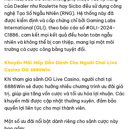
của Dealer như Roulette hay Sicbo đều sử dụng công
nghệ Tạo Số Ngẫu Nhiên (RNG). Hệ thống này đã
được kiểm định và cấp chứng chỉ bởi Gaming Labs
International (GLI), theo báo cáo số #GLI-2024-
C1886, cam kết mọi kết quả đều hoàn toàn ngẫu
nhiên và không thể bị can thiệp, mang lại một môi
trường cá cược công bằng tuyệt đối.
Khuyến Mãi Hấp Dẫn Dành Cho Người Chơi Live
Casino OG 6886Win
Khi tham gia sảnh OG Live Casino, người chơi tại
6886Win sẽ được hưởng nhiều chương trình ưu đãi giá
trị, giúp gia tăng vốn cược và tối ưu hóa lợi nhuận. Các
khuyến mãi được cập nhật thường xuyên, đảm bảo
quyền lợi liên tục cho mọi thành viên.
Một số ưu đãi nổi bật dành riêng cho sảnh cược này
bao gồm: