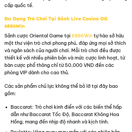
cấp quốc tế.
Đa Dạng Trò Chơi Tại Sảnh Live Casino OG
6886Win
Sảnh cược Oriental Game tại
6886Win
tự hào sở hữu
một thư viện trò chơi phong phú, đáp ứng mọi sở thích
và ngân sách của người chơi. Mỗi trò chơi đều được
thiết kế với nhiều phiên bản và mức cược linh hoạt, từ
bàn cược phổ thông chỉ từ 50,000 VND đến các
phòng VIP dành cho cao thủ.
Các sản phẩm chủ lực không thể bỏ lỡ tại đây bao
gồm:
Baccarat: Trò chơi kinh điển với các biến thể hấp
dẫn như Baccarat Tốc Độ, Baccarat Không Hoa
Hồng, mang đến nhịp độ nhanh và kịch tính.
Roulette: Vòng quay may mắn với các phiên bản