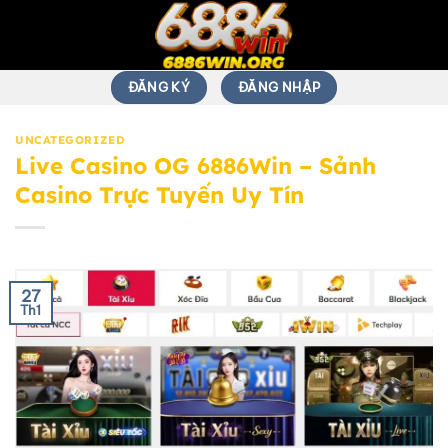
Bỏ
qua
nội
dung
ĐĂNG KÝ
ĐĂNG NHẬP
UNCATEGORIZED
Live Casino OG 6886Win – Sảnh
Casino Trực Tuyến Uy Tín
27
Th1