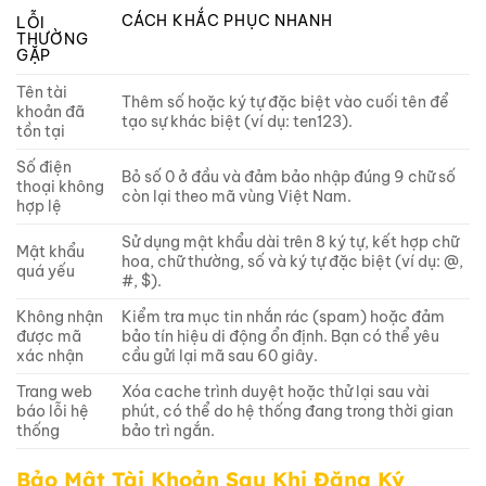
CÁCH KHẮC PHỤC NHANH
LỖI
THƯỜNG
GẶP
Tên tài
Thêm số hoặc ký tự đặc biệt vào cuối tên để
khoản đã
tạo sự khác biệt (ví dụ: ten123).
tồn tại
Số điện
Bỏ số 0 ở đầu và đảm bảo nhập đúng 9 chữ số
thoại không
còn lại theo mã vùng Việt Nam.
hợp lệ
Sử dụng mật khẩu dài trên 8 ký tự, kết hợp chữ
Mật khẩu
hoa, chữ thường, số và ký tự đặc biệt (ví dụ: @,
quá yếu
#, $).
Không nhận
Kiểm tra mục tin nhắn rác (spam) hoặc đảm
được mã
bảo tín hiệu di động ổn định. Bạn có thể yêu
xác nhận
cầu gửi lại mã sau 60 giây.
Trang web
Xóa cache trình duyệt hoặc thử lại sau vài
báo lỗi hệ
phút, có thể do hệ thống đang trong thời gian
thống
bảo trì ngắn.
Bảo Mật Tài Khoản Sau Khi Đăng Ký