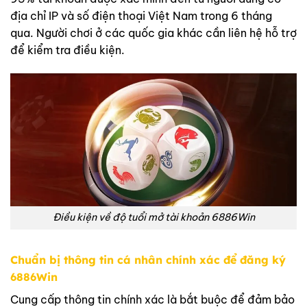
địa chỉ IP và số điện thoại Việt Nam trong 6 tháng
qua. Người chơi ở các quốc gia khác cần liên hệ hỗ trợ
để kiểm tra điều kiện.
Điều kiện về độ tuổi mở tài khoản 6886Win
Chuẩn bị thông tin cá nhân chính xác để đăng ký
6886Win
Cung cấp thông tin chính xác là bắt buộc để đảm bảo