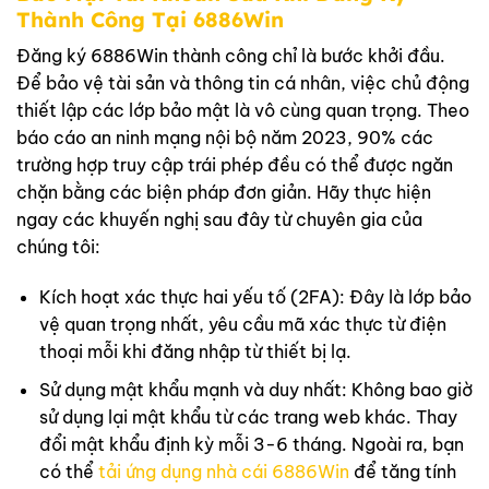
Thành Công Tại 6886Win
Đăng ký 6886Win thành công chỉ là bước khởi đầu.
Để bảo vệ tài sản và thông tin cá nhân, việc chủ động
thiết lập các lớp bảo mật là vô cùng quan trọng. Theo
báo cáo an ninh mạng nội bộ năm 2023, 90% các
trường hợp truy cập trái phép đều có thể được ngăn
chặn bằng các biện pháp đơn giản. Hãy thực hiện
ngay các khuyến nghị sau đây từ chuyên gia của
chúng tôi:
Kích hoạt xác thực hai yếu tố (2FA): Đây là lớp bảo
vệ quan trọng nhất, yêu cầu mã xác thực từ điện
thoại mỗi khi đăng nhập từ thiết bị lạ.
Sử dụng mật khẩu mạnh và duy nhất: Không bao giờ
sử dụng lại mật khẩu từ các trang web khác. Thay
đổi mật khẩu định kỳ mỗi 3-6 tháng. Ngoài ra, bạn
có thể
tải ứng dụng nhà cái 6886Win
để tăng tính