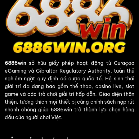
6886win
sở hữu giấy phép hoạt động từ Curaçao
eGaming và Gibraltar Regulatory Authority, tuân thủ
nghiêm ngặt quy định cá cược quốc tế. Hệ sinh thái
giải trí đa dạng bao gồm thể thao, casino live, slot
game và các trò chơi giải trí hấp dẫn. Giao diện thân
thiện, tương thích mọi thiết bị cùng chính sách nạp rút
nhanh chóng giúp 6886win trở thành lựa chọn hàng
đầu của người chơi Việt.