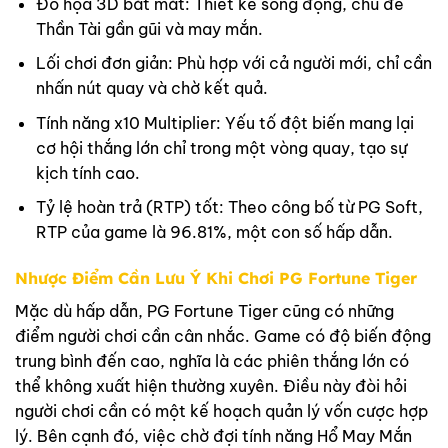
Đồ họa 3D bắt mắt: Thiết kế sống động, chủ đề
Thần Tài gần gũi và may mắn.
Lối chơi đơn giản: Phù hợp với cả người mới, chỉ cần
nhấn nút quay và chờ kết quả.
Tính năng x10 Multiplier: Yếu tố đột biến mang lại
cơ hội thắng lớn chỉ trong một vòng quay, tạo sự
kịch tính cao.
Tỷ lệ hoàn trả (RTP) tốt: Theo công bố từ PG Soft,
RTP của game là 96.81%, một con số hấp dẫn.
Nhược Điểm Cần Lưu Ý Khi Chơi PG Fortune Tiger
Mặc dù hấp dẫn, PG Fortune Tiger cũng có những
điểm người chơi cần cân nhắc. Game có độ biến động
trung bình đến cao, nghĩa là các phiên thắng lớn có
thể không xuất hiện thường xuyên. Điều này đòi hỏi
người chơi cần có một kế hoạch quản lý vốn cược hợp
lý. Bên cạnh đó, việc chờ đợi tính năng Hổ May Mắn