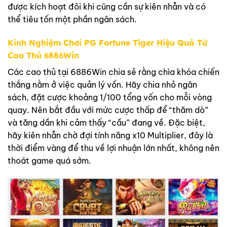
được kích hoạt đôi khi cũng cần sự kiên nhẫn và có
thể tiêu tốn một phần ngân sách.
Kinh Nghiệm Chơi PG Fortune Tiger Hiệu Quả Từ
Cao Thủ 6886Win
Các cao thủ tại 6886Win chia sẻ rằng chìa khóa chiến
thắng nằm ở việc quản lý vốn. Hãy chia nhỏ ngân
sách, đặt cược khoảng 1/100 tổng vốn cho mỗi vòng
quay. Nên bắt đầu với mức cược thấp để “thăm dò”
và tăng dần khi cảm thấy “cầu” đang về. Đặc biệt,
hãy kiên nhẫn chờ đợi tính năng x10 Multiplier, đây là
thời điểm vàng để thu về lợi nhuận lớn nhất, không nên
thoát game quá sớm.