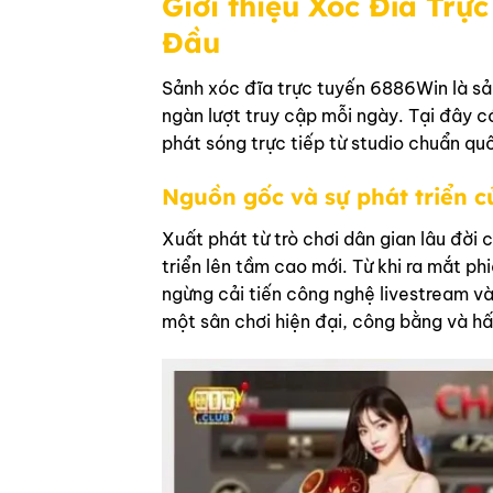
Giới thiệu Xóc Đĩa Tr
Đầu
Sảnh xóc đĩa trực tuyến 6886Win là sản
ngàn lượt truy cập mỗi ngày. Tại đây 
phát sóng trực tiếp từ studio chuẩn qu
Nguồn gốc và sự phát triển c
Xuất phát từ trò chơi dân gian lâu đờ
triển lên tầm cao mới. Từ khi ra mắt p
ngừng cải tiến công nghệ livestream 
một sân chơi hiện đại, công bằng và hấ