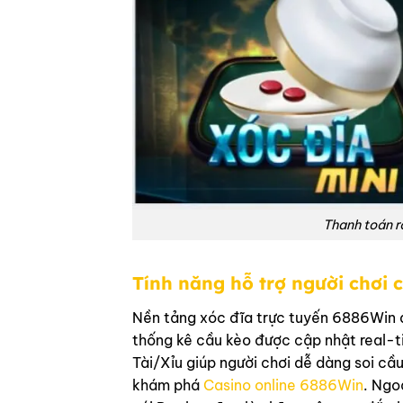
Thanh toán r
Tính năng hỗ trợ người chơi
Nền tảng xóc đĩa trực tuyến 6886Win đ
thống kê cầu kèo được cập nhật real-tim
Tài/Xỉu giúp người chơi dễ dàng soi cầ
khám phá
Casino online 6886Win
. Ngo