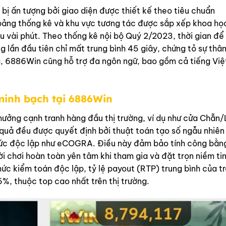
 bị ấn tượng bởi giao diện được thiết kế theo tiêu chuẩn
bảng thống kê và khu vực tương tác được sắp xếp khoa họ
u vài phút. Theo thống kê nội bộ Quý 2/2023, thời gian để
 lần đầu tiên chỉ mất trung bình 45 giây, chứng tỏ sự thâ
ra, 6886Win cũng hỗ trợ đa ngôn ngữ, bao gồm cả tiếng Việ
minh bạch tại 6886Win
ưởng cạnh tranh hàng đầu thị trường, ví dụ như cửa Chẵn/
 quả đều được quyết định bởi thuật toán tạo số ngẫu nhiên
hức độc lập như eCOGRA. Điều này đảm bảo tính công bằn
ời chơi hoàn toàn yên tâm khi tham gia và đặt trọn niềm ti
ức kiểm toán độc lập, tỷ lệ payout (RTP) trung bình của t
%, thuộc top cao nhất trên thị trường.