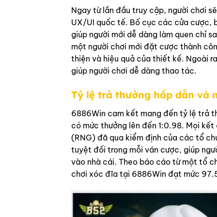
Ngay từ lần đầu truy cập, người chơi sẽ
UX/UI quốc tế. Bố cục các cửa cược, 
giúp người mới dễ dàng làm quen chỉ sa
một người chơi mới đặt cược thành công
thiện và hiệu quả của thiết kế. Ngoài 
giúp người chơi dễ dàng thao tác.
Tỷ lệ trả thưởng hấp dẫn và 
6886Win cam kết mang đến tỷ lệ trả th
có mức thưởng lên đến 1:0.98. Mọi kết
(RNG) đã qua kiểm định của các tổ c
tuyệt đối trong mỗi ván cược, giúp ngư
vào nhà cái. Theo báo cáo từ một tổ ch
chơi xóc đĩa tại 6886Win đạt mức 97.5