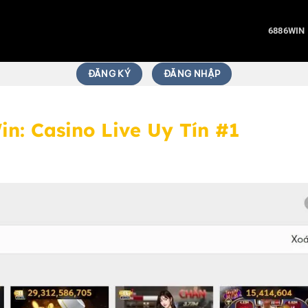
6886WIN
ĐĂNG KÝ
ĐĂNG NHẬP
in: Casino Live Uy Tín #1