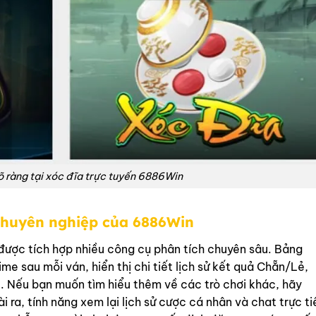
õ ràng tại xóc đĩa trực tuyến 6886Win
 chuyên nghiệp của 6886Win
ược tích hợp nhiều công cụ phân tích chuyên sâu. Bảng
e sau mỗi ván, hiển thị chi tiết lịch sử kết quả Chẵn/Lẻ,
u. Nếu bạn muốn tìm hiểu thêm về các trò chơi khác, hãy
ài ra, tính năng xem lại lịch sử cược cá nhân và chat trực t