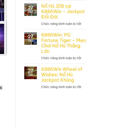
Đời
Hũ
Nổ Hũ JDB tại
27
2024
TPG
6886Win – Jackpot
Th1
6886Win:
Đổi Đời
Chơi
Chức năng bình luận bị tắt
ở
Ngay,
Nổ
Thưởng
Hũ
Liền
6886Win: PG
27
JDB
Tay!
Fortune Tiger – Mẹo
Th1
tại
Chơi Nổ Hũ Thắng
6886Win
Lớn
–
Jackpot
Chức năng bình luận bị tắt
ở
Đổi
6886Win:
Đời
PG
6886Win Wheel of
27
Fortune
Wishes: Nổ Hũ
Th1
Tiger
Jackpot Khủng
–
Chức năng bình luận bị tắt
ở
ời
Mẹo
6886Win
Chơi
Wheel
Nổ
of
Hũ
Wishes:
Thắng
Nổ
Lớn
Hũ
Jackpot
Khủng