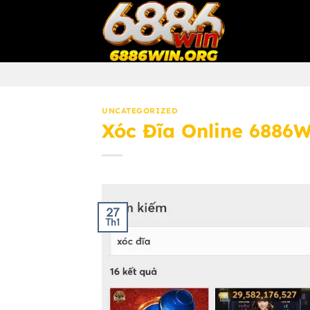
Bỏ
qua
nội
dung
UNCATEGORIZED
Xóc Đĩa Online 6886W
27
Th1