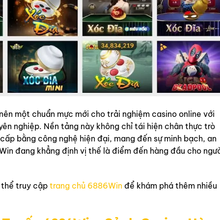
ên một chuẩn mực mới cho trải nghiệm casino online với
ên nghiệp. Nền tảng này không chỉ tái hiện chân thực trò
 cấp bằng công nghệ hiện đại, mang đến sự minh bạch, an
6Win đang khẳng định vị thế là điểm đến hàng đầu cho ngư
 thể truy cập
trang chủ 6886Win
để khám phá thêm nhiều