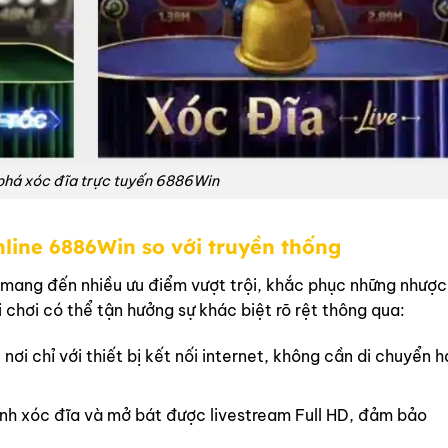
há xóc đĩa trực tuyến 6886Win
nline 6886Win so với truyền thống
mang đến nhiều ưu điểm vượt trội, khắc phục những nhược
 chơi có thể tận hưởng sự khác biệt rõ rệt thông qua:
 nơi chỉ với thiết bị kết nối internet, không cần di chuyển 
ình xóc đĩa và mở bát được livestream Full HD, đảm bảo