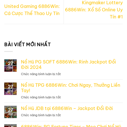
Kingmaker Lottery
United Gaming 6886Win:
6886Win: Xổ Số Online Uy
Cá Cược Thể Thao Uy Tín
Tín #1
BÀI VIẾT MỚI NHẤT
Nổ Hũ PG SOFT 6886Win: Rinh Jackpot Đổi
27
Đời 2024
Th1
Chức năng bình luận bị tắt
ở
Nổ
Hũ
Nổ Hũ TPG 6886Win: Chơi Ngay, Thưởng Liền
27
PG
Tay!
Th1
SOFT
Chức năng bình luận bị tắt
ở
6886Win:
Nổ
Rinh
Hũ
Nổ Hũ JDB tại 6886Win – Jackpot Đổi Đời
Jackpot
27
TPG
Đổi
Th1
Chức năng bình luận bị tắt
ở
6886Win:
Đời
Nổ
Chơi
2024
Hũ
6886Win: PG Fortune Tiger – Mẹo Chơi Nổ Hũ
Ngay,