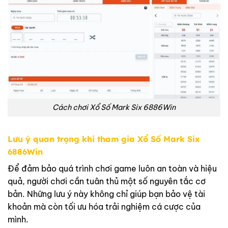
Cách chơi Xổ Số Mark Six 6886Win
Lưu ý quan trọng khi tham gia Xổ Số Mark Six
6886Win
Để đảm bảo quá trình chơi game luôn an toàn và hiệu
quả, người chơi cần tuân thủ một số nguyên tắc cơ
bản. Những lưu ý này không chỉ giúp bạn bảo vệ tài
khoản mà còn tối ưu hóa trải nghiệm cá cược của
mình.