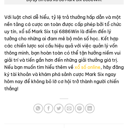
Với luật chơi dễ hiểu, tỷ lệ trả thưởng hấp dẫn và một
nền tảng cá cược an toàn được cấp phép bởi tổ chức
uy tín, xổ số Mark Six tại 6886Win là điểm đến lý
tưởng cho những ai đam mê bộ môn số học. Kết hợp
các chiến lược soi cầu hiệu quả với việc quản lý vốn
thông minh, bạn hoàn toàn có thể tận hưởng niềm vui
giải trí và tiến gần hơn đến những giải thưởng giá trị.
Nếu bạn muốn tìm hiểu thêm về
xổ số online
, hãy đăng
ký tài khoản và khám phá sảnh cược Mark Six ngay
hôm nay để không bỏ lỡ cơ hội trở thành người chiến
thắng!