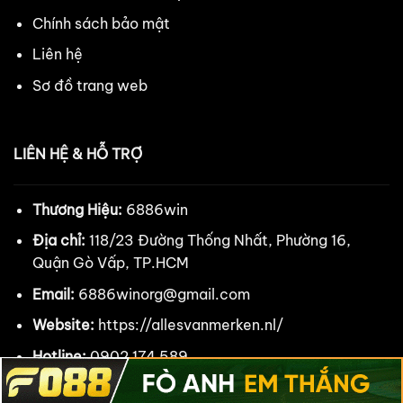
Chính sách bảo mật
Liên hệ
Sơ đồ trang web
LIÊN HỆ & HỖ TRỢ
Thương Hiệu:
6886win
Địa chỉ:
118/23 Đường Thống Nhất, Phường 16,
Quận Gò Vấp, TP.HCM
Email:
6886winorg@gmail.com
Website:
https://allesvanmerken.nl/
Hotline:
0902 174 589
Giờ làm việc:
Hỗ trợ 24/7