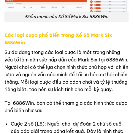
Điểm mạnh của Xổ Số Mark Six 6886Win
Các loại cược phổ biến trong Xổ Số Mark Six
6886Win
Sự đa dạng trong các loại cược là một trong những
yếu tố làm nên sức hấp dẫn của Mark Six tại 6886Win.
Người chơi có thể lựa chọn hình thức phù hợp với chiến
lược và nguồn vốn của mình để tối ưu hóa cơ hội chiến
thắng. Mỗi loại cược đều có cách chơi và tỷ lệ thưởng
riêng biệt, tạo nên sự kịch tính cho mỗi kỳ quay.
Tại 6886Win, bạn có thể tham gia các hình thức cược
phổ biến như sau:
Cược 2 số (Lô): Người chơi dự đoán 2 chữ số cuối
của các giải trong bảng kết quả. Đây là hình thức