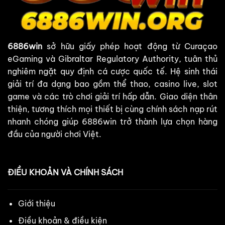
6886win
sở hữu giấy phép hoạt động từ Curaçao
eGaming và Gibraltar Regulatory Authority, tuân thủ
nghiêm ngặt quy định cá cược quốc tế. Hệ sinh thái
giải trí đa dạng bao gồm thể thao, casino live, slot
game và các trò chơi giải trí hấp dẫn. Giao diện thân
thiện, tương thích mọi thiết bị cùng chính sách nạp rút
nhanh chóng giúp 6886win trở thành lựa chọn hàng
đầu của người chơi Việt.
ĐIỀU KHOẢN VÀ CHÍNH SÁCH
Giới thiệu
Điều khoản & điều kiện