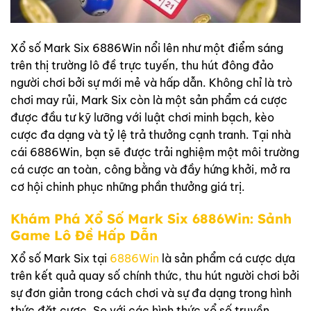
Xổ số Mark Six 6886Win nổi lên như một điểm sáng
trên thị trường lô đề trực tuyến, thu hút đông đảo
người chơi bởi sự mới mẻ và hấp dẫn. Không chỉ là trò
chơi may rủi, Mark Six còn là một sản phẩm cá cược
được đầu tư kỹ lưỡng với luật chơi minh bạch, kèo
cược đa dạng và tỷ lệ trả thưởng cạnh tranh. Tại nhà
cái 6886Win, bạn sẽ được trải nghiệm một môi trường
cá cược an toàn, công bằng và đầy hứng khởi, mở ra
cơ hội chinh phục những phần thưởng giá trị.
Khám Phá Xổ Số Mark Six 6886Win: Sảnh
Game Lô Đề Hấp Dẫn
Xổ số Mark Six tại
6886Win
là sản phẩm cá cược dựa
trên kết quả quay số chính thức, thu hút người chơi bởi
sự đơn giản trong cách chơi và sự đa dạng trong hình
thức đặt cược. So với các hình thức xổ số truyền