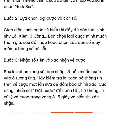
trên thanh menu chính, sau đó tìm và nhấp vào sảnh
chơi “Mark Six”.
Bước 2: Lựa chọn loại cược và con số.
Giao diện sảnh cược sẽ hiển thị đầy đủ các loại hình
như Lô, Xiên, 3 Càng… Bạn chọn loại cược mình muốn
tham gia, sau đó nhập hoặc chọn các con số may
mắn từ bảng số có sẵn.
Bước 3: Nhập số tiền và xác nhận vé cược.
Sau khi chọn xong số, bạn nhập số tiền muốn cược
vào ô tương ứng. Hãy kiểm tra lại toàn bộ thông tin
trên vé cược một lần nữa để đảm bảo chính xác. Cuối
cùng, nhấn nút “Đặt cược” để hoàn tất, hệ thống sẽ
xử lý vé cược trong vòng 3-5 giây và hiển thị xác
nhận.