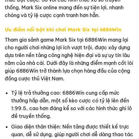
thống, Mark Six online mang đến sự tiện lợi, nhanh
chóng và tỷ lệ cược cạnh tranh hơn hẳn.
Ưu điểm nổi bật khi chơi Mark Six tại 6886Win
Tham gia sảnh game Mark Six tại 6886Win mang lại
cho người chơi những lợi ích vượt trội, được xây dựng
dựa trên nền tảng công nghệ hiện đại và sự uy tín lâu
năm của nhà cái. Dưới đây là những điểm mạnh cốt lõi
giúp 6886Win trở thành lựa chọn hàng đầu của cộng
đồng cược thủ Việt Nam.
Tỷ lệ trả thưởng cao: 6886Win cung cấp mức
thưởng hấp dẫn, một số kèo cược có tỷ lệ lên đến
1:99.5, cao hơn đáng kể so với các hình thức ghi lô
đề truyền thống.
Giao diện thân thiện: Nền tảng được thiết kế trực
quan, dễ sử dụng, giúp người chơi dễ dàng thao tác