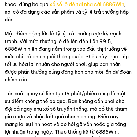
khác, đừng bỏ qua
xổ số lô đề tại nhà cái 6886Win
,
nơi có đa dạng các sản phẩm và tỷ lệ trả thưởng hấp
dẫn.
Một điểm cộng lớn là tỷ lệ trả thưởng cực kỳ cạnh
tranh. Với mức thưởng lô đề lên đến 1 ăn 99.5,
6886Win hiện đang nằm trong top đầu thị trường về
mức chi trả cho người thắng cuộc. Điều này trực tiếp
tối ưu hóa lợi nhuận cho người chơi, giúp bạn nhận
được phần thưởng xứng đáng hơn cho mỗi lần dự đoán
chính xác.
Tần suất quay số liên tục 15 phút/phiên cũng là một
ưu điểm không thể bỏ qua. Bạn không cần phải chờ
đợi cả ngày như xổ số truyền thống, mà có thể tham
gia cược và nhận kết quả nhanh chóng. Điều này
mang lại sự linh hoạt và cơ hội gỡ vốn hoặc gia tăng
lợi nhuận trong ngày. Theo thống kê từ 6886Win,