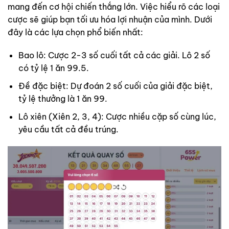
mang đến cơ hội chiến thắng lớn. Việc hiểu rõ các loại
cược sẽ giúp bạn tối ưu hóa lợi nhuận của mình. Dưới
đây là các lựa chọn phổ biến nhất:
Bao lô: Cược 2-3 số cuối tất cả các giải. Lô 2 số
có tỷ lệ 1 ăn 99.5.
Đề đặc biệt: Dự đoán 2 số cuối của giải đặc biệt,
tỷ lệ thưởng là 1 ăn 99.
Lô xiên (Xiên 2, 3, 4): Cược nhiều cặp số cùng lúc,
yêu cầu tất cả đều trúng.