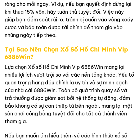
ràng cho mỗi ngày. Ví dụ, nếu bạn quyết định dừng lại
khi thua 15% vốn, hãy tuân thủ tuyệt đối. Việc này
giúp bạn kiểm soát rủi ro, tránh bị cuốn vào vòng xoáy
cược và bảo toàn được tài chính để tham gia vào
những ngày tiếp theo.
Tại Sao Nên Chọn Xổ Số Hồ Chí Minh Vip
6886Win?
Lựa chọn Xổ số Hồ Chí Minh Vip 6886Win mang lại
nhiều lợi ích vượt trội so với các nền tảng khác. Yếu tố
quan trọng hàng đầu chính là uy tín và sự minh bạch
của nhà cái 6886Win. Toàn bộ quá trình quay số và
trả thưởng được giám sát bởi hệ thống tự động, đảm
bảo không có sự can thiệp từ bên ngoài, mang lại một
sân chơi công bằng tuyệt đối cho tất cả thành viên
tham gia.
Nếu bạn muốn tìm hiểu thêm về các hình thức xổ số