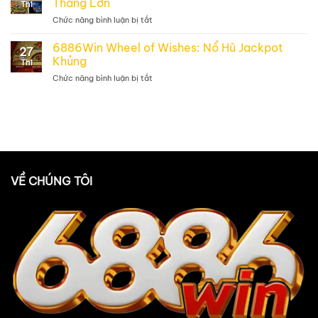
Thắng Lớn
Th1
tại
Liền
Chức năng bình luận bị tắt
ở
6886Win
Tay!
6886Win:
–
PG
Jackpot
6886Win Wheel of Wishes: Nổ Hũ Jackpot
27
Fortune
Đổi
Khủng
Th1
Tiger
Đời
Chức năng bình luận bị tắt
ở
–
6886Win
Mẹo
Wheel
Chơi
of
Nổ
Wishes:
Hũ
Nổ
Thắng
Hũ
Lớn
Jackpot
Khủng
VỀ CHÚNG TÔI