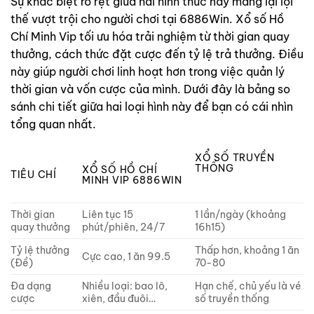
Sự khác biệt rõ rệt giữa hai hình thức này mang lại lợi
thế vượt trội cho người chơi tại 6886Win. Xổ số Hồ
Chí Minh Vip tối ưu hóa trải nghiệm từ thời gian quay
thưởng, cách thức đặt cược đến tỷ lệ trả thưởng. Điều
này giúp người chơi linh hoạt hơn trong việc quản lý
thời gian và vốn cược của mình. Dưới đây là bảng so
sánh chi tiết giữa hai loại hình này để bạn có cái nhìn
tổng quan nhất.
XỔ SỐ TRUYỀN
THỐNG
XỔ SỐ HỒ CHÍ
TIÊU CHÍ
MINH VIP 6886WIN
Thời gian
Liên tục 15
1 lần/ngày (khoảng
quay thưởng
phút/phiên, 24/7
16h15)
Tỷ lệ thưởng
Thấp hơn, khoảng 1 ăn
Cực cao, 1 ăn 99.5
(Đề)
70-80
Đa dạng
Nhiều loại: bao lô,
Hạn chế, chủ yếu là vé
cược
xiên, đầu đuôi…
số truyền thống