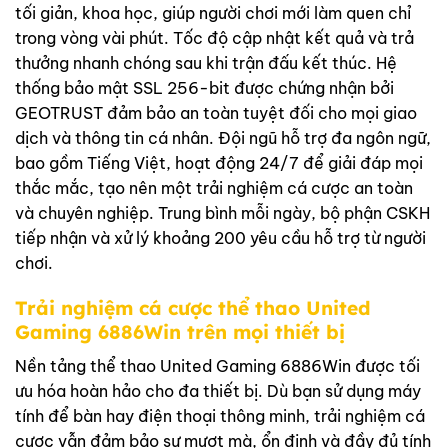
tối giản, khoa học, giúp người chơi mới làm quen chỉ
trong vòng vài phút. Tốc độ cập nhật kết quả và trả
thưởng nhanh chóng sau khi trận đấu kết thúc. Hệ
thống bảo mật SSL 256-bit được chứng nhận bởi
GEOTRUST đảm bảo an toàn tuyệt đối cho mọi giao
dịch và thông tin cá nhân. Đội ngũ hỗ trợ đa ngôn ngữ,
bao gồm Tiếng Việt, hoạt động 24/7 để giải đáp mọi
thắc mắc, tạo nên một trải nghiệm cá cược an toàn
và chuyên nghiệp. Trung bình mỗi ngày, bộ phận CSKH
tiếp nhận và xử lý khoảng 200 yêu cầu hỗ trợ từ người
chơi.
Trải nghiệm cá cược thể thao United
Gaming 6886Win trên mọi thiết bị
Nền tảng thể thao United Gaming 6886Win được tối
ưu hóa hoàn hảo cho đa thiết bị. Dù bạn sử dụng máy
tính để bàn hay điện thoại thông minh, trải nghiệm cá
cược vẫn đảm bảo sự mượt mà, ổn định và đầy đủ tính