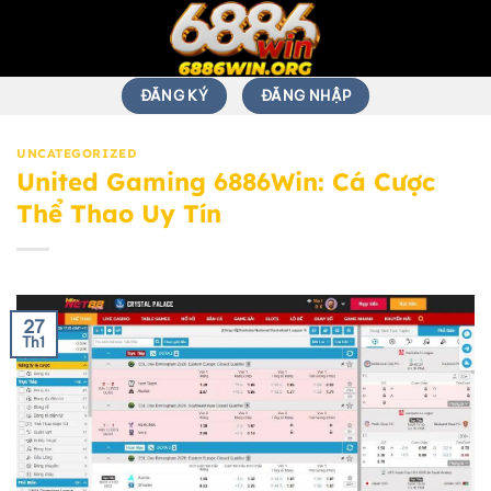
Bỏ
qua
nội
dung
ĐĂNG KÝ
ĐĂNG NHẬP
UNCATEGORIZED
United Gaming 6886Win: Cá Cược
Thể Thao Uy Tín
27
Th1