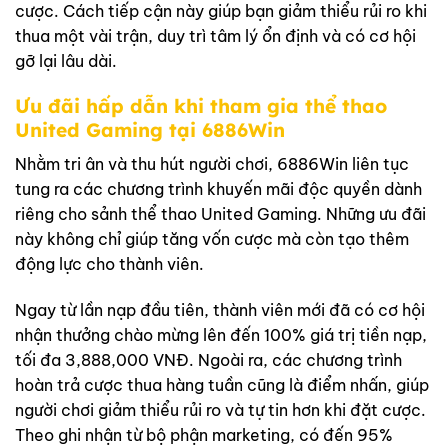
cược. Cách tiếp cận này giúp bạn giảm thiểu rủi ro khi
thua một vài trận, duy trì tâm lý ổn định và có cơ hội
gỡ lại lâu dài.
Ưu đãi hấp dẫn khi tham gia thể thao
United Gaming tại 6886Win
Nhằm tri ân và thu hút người chơi, 6886Win liên tục
tung ra các chương trình khuyến mãi độc quyền dành
riêng cho sảnh thể thao United Gaming. Những ưu đãi
này không chỉ giúp tăng vốn cược mà còn tạo thêm
động lực cho thành viên.
Ngay từ lần nạp đầu tiên, thành viên mới đã có cơ hội
nhận thưởng chào mừng lên đến 100% giá trị tiền nạp,
tối đa 3,888,000 VNĐ. Ngoài ra, các chương trình
hoàn trả cược thua hàng tuần cũng là điểm nhấn, giúp
người chơi giảm thiểu rủi ro và tự tin hơn khi đặt cược.
Theo ghi nhận từ bộ phận marketing, có đến 95%