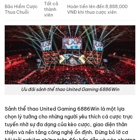
Tất cả
Bảo Hiểm Cược
Hoàn tiền lên đến 8,888,000
thành
Thua Chuỗi
VNĐ khi thua cược xiên
viên
Ưu đãi sảnh thể thao United Gaming 6886Win
Sảnh thể thao United Gaming 6886Win là một lựa
chọn lý tưởng cho những người yêu thích cá cược trực
tuyến nhờ sự đa dạng của kèo cược, giao diện thân
thiện và nền tảng công nghệ ổn định. Đừng bỏ lỡ cơ