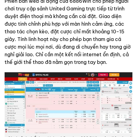
Phiên bản web di động của 6886Win cho phép người
chơi truy cập sảnh United Gaming trực tiếp từ trình
duyệt điện thoại mà không cần cài đặt. Giao diện
được tinh chỉnh phù hợp với màn hình cảm ứng, các
thao tác chọn kèo, đặt cược chỉ mất khoảng 10-15
giây. Tính linh hoạt này cho phép bạn tham gia cá
cược mọi lúc mọi nơi, dù đang di chuyển hay trong giờ
nghỉ giải lao. Chỉ cần một kết nối internet ổn định, cả
thế giới thể thao đã nằm gọn trong tay bạn.