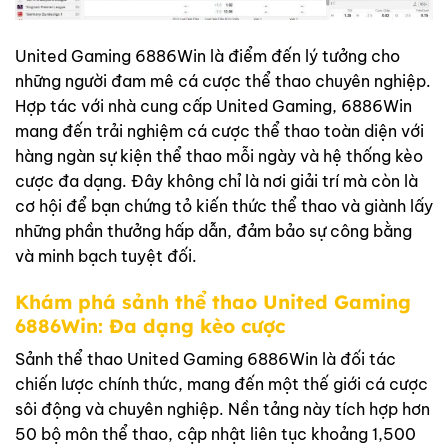
United Gaming 6886Win là điểm đến lý tưởng cho
những người đam mê cá cược thể thao chuyên nghiệp.
Hợp tác với nhà cung cấp United Gaming, 6886Win
mang đến trải nghiệm cá cược thể thao toàn diện với
hàng ngàn sự kiện thể thao mỗi ngày và hệ thống kèo
cược đa dạng. Đây không chỉ là nơi giải trí mà còn là
cơ hội để bạn chứng tỏ kiến thức thể thao và giành lấy
những phần thưởng hấp dẫn, đảm bảo sự công bằng
và minh bạch tuyệt đối.
Khám phá sảnh thể thao United Gaming
6886Win: Đa dạng kèo cược
Sảnh thể thao United Gaming 6886Win là đối tác
chiến lược chính thức, mang đến một thế giới cá cược
sôi động và chuyên nghiệp. Nền tảng này tích hợp hơn
50 bộ môn thể thao, cập nhật liên tục khoảng 1,500