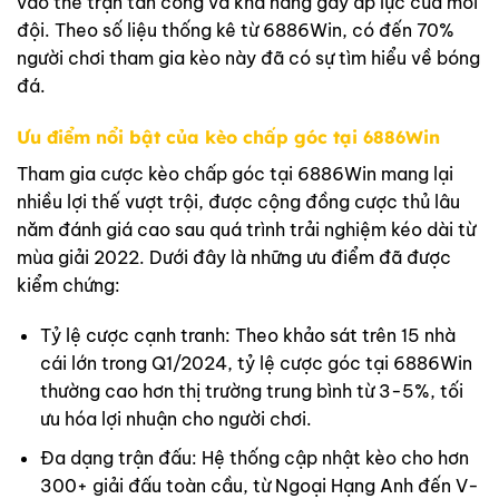
vào thế trận tấn công và khả năng gây áp lực của mỗi
đội. Theo số liệu thống kê từ 6886Win, có đến 70%
người chơi tham gia kèo này đã có sự tìm hiểu về bóng
đá.
Ưu điểm nổi bật của kèo chấp góc tại 6886Win
Tham gia cược kèo chấp góc tại 6886Win mang lại
nhiều lợi thế vượt trội, được cộng đồng cược thủ lâu
năm đánh giá cao sau quá trình trải nghiệm kéo dài từ
mùa giải 2022. Dưới đây là những ưu điểm đã được
kiểm chứng:
Tỷ lệ cược cạnh tranh: Theo khảo sát trên 15 nhà
cái lớn trong Q1/2024, tỷ lệ cược góc tại 6886Win
thường cao hơn thị trường trung bình từ 3-5%, tối
ưu hóa lợi nhuận cho người chơi.
Đa dạng trận đấu: Hệ thống cập nhật kèo cho hơn
300+ giải đấu toàn cầu, từ Ngoại Hạng Anh đến V-