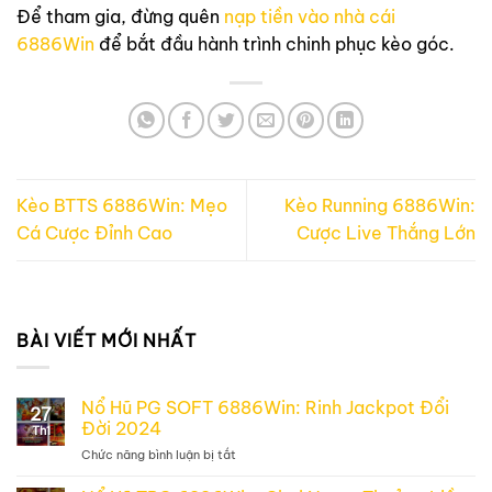
Để tham gia, đừng quên
nạp tiền vào nhà cái
6886Win
để bắt đầu hành trình chinh phục kèo góc.
Kèo BTTS 6886Win: Mẹo
Kèo Running 6886Win:
Cá Cược Đỉnh Cao
Cược Live Thắng Lớn
BÀI VIẾT MỚI NHẤT
Nổ Hũ PG SOFT 6886Win: Rinh Jackpot Đổi
27
Đời 2024
Th1
Chức năng bình luận bị tắt
ở
Nổ