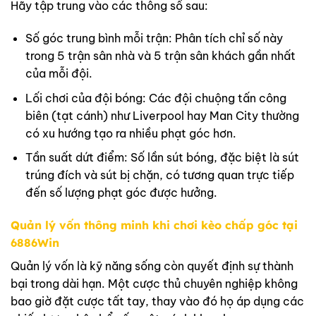
Hãy tập trung vào các thông số sau:
Số góc trung bình mỗi trận: Phân tích chỉ số này
trong 5 trận sân nhà và 5 trận sân khách gần nhất
của mỗi đội.
Lối chơi của đội bóng: Các đội chuộng tấn công
biên (tạt cánh) như Liverpool hay Man City thường
có xu hướng tạo ra nhiều phạt góc hơn.
Tần suất dứt điểm: Số lần sút bóng, đặc biệt là sút
trúng đích và sút bị chặn, có tương quan trực tiếp
đến số lượng phạt góc được hưởng.
Quản lý vốn thông minh khi chơi kèo chấp góc tại
6886Win
Quản lý vốn là kỹ năng sống còn quyết định sự thành
bại trong dài hạn. Một cược thủ chuyên nghiệp không
bao giờ đặt cược tất tay, thay vào đó họ áp dụng các