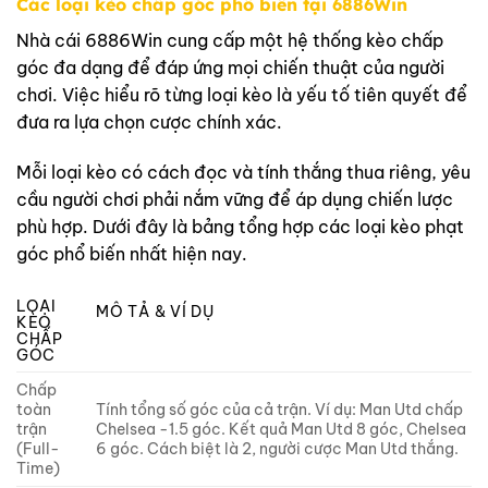
Các loại kèo chấp góc phổ biến tại 6886Win
Nhà cái 6886Win cung cấp một hệ thống kèo chấp
góc đa dạng để đáp ứng mọi chiến thuật của người
chơi. Việc hiểu rõ từng loại kèo là yếu tố tiên quyết để
đưa ra lựa chọn cược chính xác.
Mỗi loại kèo có cách đọc và tính thắng thua riêng, yêu
cầu người chơi phải nắm vững để áp dụng chiến lược
phù hợp. Dưới đây là bảng tổng hợp các loại kèo phạt
góc phổ biến nhất hiện nay.
LOẠI
MÔ TẢ & VÍ DỤ
KÈO
CHẤP
GÓC
Chấp
toàn
Tính tổng số góc của cả trận. Ví dụ: Man Utd chấp
trận
Chelsea -1.5 góc. Kết quả Man Utd 8 góc, Chelsea
(Full-
6 góc. Cách biệt là 2, người cược Man Utd thắng.
Time)