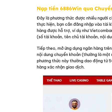
Nạp tiền 6886Win qua Chuy
Đây là phương thức được nhiều người ch
thực hiện, bạn cần đăng nhập vào tài
hàng được hỗ trợ, ví dụ như Vietcomb
(số tài khoản, tên chủ tài khoản, nội 
Tiếp theo, mở ứng dụng ngân hàng trên
nội dung chuyển khoản (thường là một 
phương thức này thường dao động từ 5
hàng xác nhận giao dịch.