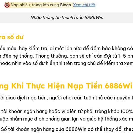
Nhập thông tin thanh toán 6886Win
ra số dư
iểu mẫu, hãy kiểm tra lại một lần nữa để đảm bảo không có 
n đến hệ thống. Thông thường, bạn sẽ chỉ cần đợi từ 1-5 ph
 hoặc nhìn vào số dư hiển thị trên trang chủ để kiểm tra x
ng Khi Thực Hiện Nạp Tiền 6886Wi
 giao dịch nạp tiền, người chơi cần tuân thủ các nguyên 
 tài khoản ngân hàng hoặc ví điện tử phải trùng khớp 100%
uộc nhằm mục đích chống gian lận và giúp hệ thống xác m
: Số tài khoản ngân hàng của 6886Win có thể thay đổi theo 