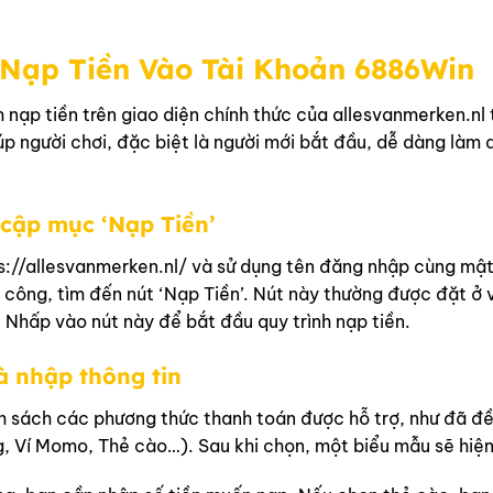
Nạp Tiền Vào Tài Khoản 6886Win
 nạp tiền trên giao diện chính thức của allesvanmerken.n
p người chơi, đặc biệt là người mới bắt đầu, dễ dàng làm 
 cập mục ‘Nạp Tiền’
ps://allesvanmerken.nl/ và sử dụng tên đăng nhập cùng mậ
công, tìm đến nút ‘Nạp Tiền’. Nút này thường được đặt ở vị
 Nhấp vào nút này để bắt đầu quy trình nạp tiền.
à nhập thông tin
anh sách các phương thức thanh toán được hỗ trợ, như đã đ
, Ví Momo, Thẻ cào…). Sau khi chọn, một biểu mẫu sẽ hiện r