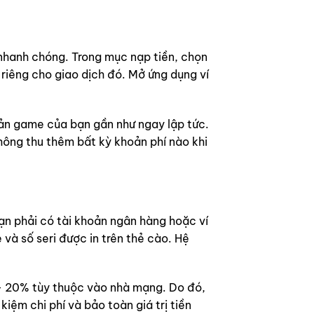
 nhanh chóng. Trong mục nạp tiền, chọn
riêng cho giao dịch đó. Mở ứng dụng ví
oản game của bạn gần như ngay lập tức.
ông thu thêm bất kỳ khoản phí nào khi
ạn phải có tài khoản ngân hàng hoặc ví
và số seri được in trên thẻ cào. Hệ
 – 20% tùy thuộc vào nhà mạng. Do đó,
iệm chi phí và bảo toàn giá trị tiền