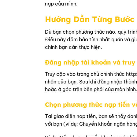
nạp của mình.
Hướng Dẫn Từng Bước 
Dù bạn chọn phương thức nào, quy trình
Điều này đảm bảo tính nhất quán và giú
chính bạn cần thực hiện.
Đăng nhập tài khoản và truy
Truy cập vào trang chủ chính thức htt
nhân của bạn. Sau khi đăng nhập thành 
hoặc ở góc trên bên phải của màn hình.
Chọn phương thức nạp tiền v
Tại giao diện nạp tiền, bạn sẽ thấy d
với bạn (ví dụ: Chuyển khoản ngân hàng