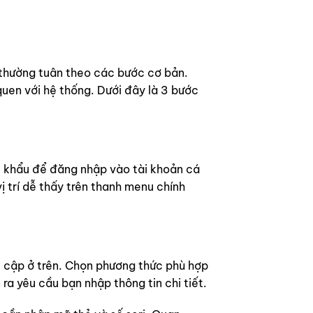
l thường tuân theo các bước cơ bản.
quen với hệ thống. Dưới đây là 3 bước
t khẩu để đăng nhập vào tài khoản cá
 trí dễ thấy trên thanh menu chính
ề cập ở trên. Chọn phương thức phù hợp
a yêu cầu bạn nhập thông tin chi tiết.