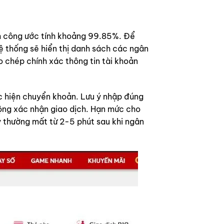
ành công ước tính khoảng 99.85%. Để
 thống sẽ hiển thị danh sách các ngân
chép chính xác thông tin tài khoản
c hiện chuyển khoản. Lưu ý nhập đúng
ộng xác nhận giao dịch. Hạn mức cho
thường mất từ 2-5 phút sau khi ngân