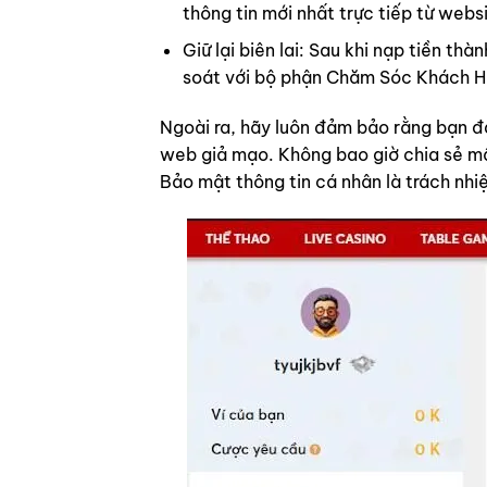
thông tin mới nhất trực tiếp từ websi
Giữ lại biên lai: Sau khi nạp tiền th
soát với bộ phận Chăm Sóc Khách Hà
Ngoài ra, hãy luôn đảm bảo rằng bạn đa
web giả mạo. Không bao giờ chia sẻ mật
Bảo mật thông tin cá nhân là trách nhi