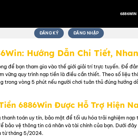
6886WIN
ĐĂNG KÝ
ĐĂNG NHẬP
6Win: Hướng Dẫn Chi Tiết, Nha
g để bạn tham gia vào thế giới giải trí trực tuyến. Để đảm
m vững quy trình nạp tiền là điều cần thiết. Theo số liệu
ông trong vòng 5 phút nếu người chơi tuân thủ đúng hướng 
Tiền 6886Win Được Hỗ Trợ Hiện N
thanh toán uy tín, bảo mật để tối ưu hóa trải nghiệm nạp
 bảo vệ thông tin cá nhân và tài chính của bạn. Dưới đây 
ệu từ tháng 5/2024.