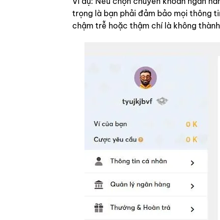
Ví dụ: Nếu chọn chuyển khoản ngân hàn
trọng là bạn phải đảm bảo mọi thông ti
chậm trễ hoặc thậm chí là không thành