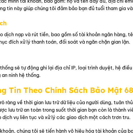
xác minh tài khoản, bao gồm: họ và tên đầy đủ, địa chỉ ema
g tin này giúp chúng tôi đảm bảo bạn đủ tuổi tham gia và l
ịch
o dịch nạp và rút tiền, bao gồm số tài khoản ngân hàng, tên
ục đích xử lý thanh toán, đối soát và ngăn chặn gian lận.
ống sẽ tự động ghi lại địa chỉ IP, loại trình duyệt, hệ điều 
 an ninh hệ thống.
ng Tin Theo Chính Sách Bảo Mật 6
 ràng về thời gian lưu trữ dữ liệu của người dùng, tuân th
c lưu trữ an toàn trong suốt thời gian bạn còn là thành vi
 dịch vụ liên tục và xử lý các giao dịch một cách trơn tru.
khoản, chúng tôi sẽ tiến hành vô hiệu hóa tài khoản của bạ