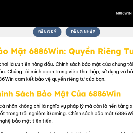
6886WIN
ĐĂNG KÝ
ĐĂNG NHẬP
ảo Mật 6886Win: Quyền Riêng T
hơi là ưu tiên hàng đầu. Chính sách bảo mật của chúng tô
. Chúng tôi minh bạch trong việc thu thập, sử dụng và bảo 
886Win cam kết bảo vệ quyền riêng tư của bạn.
hính Sách Bảo Mật Của 6886Win
cá nhân không chỉ là nghĩa vụ pháp lý mà còn là nền tảng 
 chốt trong trải nghiệm iGaming. Chính sách bảo mật 6886Wi
nghệ bảo mật tiên tiến.