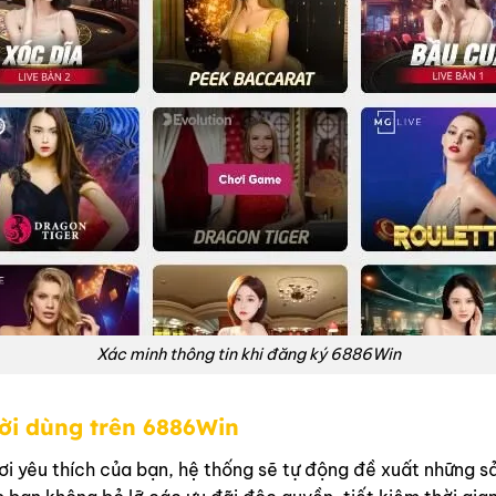
Xác minh thông tin khi đăng ký 6886Win
ời dùng trên 6886Win
hơi yêu thích của bạn, hệ thống sẽ tự động đề xuất những s