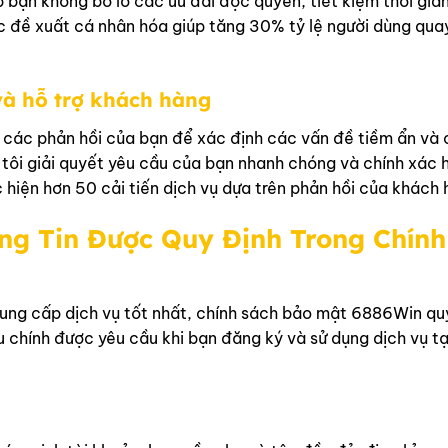
 bạn không bỏ lỡ các ưu đãi độc quyền, tiết kiệm thời gian
c đề xuất cá nhân hóa giúp tăng 30% tỷ lệ người dùng qua
 và hỗ trợ khách hàng
à các phản hồi của bạn để xác định các vấn đề tiềm ẩn và cả
ôi giải quyết yêu cầu của bạn nhanh chóng và chính xác hơ
ực hiện hơn 50 cải tiến dịch vụ dựa trên phản hồi của khác
ng Tin Được Quy Định Trong Chính
g cấp dịch vụ tốt nhất, chính sách bảo mật 6886Win quy 
iệu chính được yêu cầu khi bạn đăng ký và sử dụng dịch vụ t