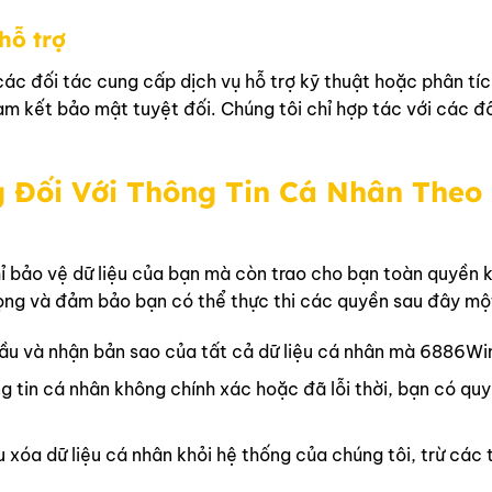
hỗ trợ
các đối tác cung cấp dịch vụ hỗ trợ kỹ thuật hoặc phân tíc
cam kết bảo mật tuyệt đối. Chúng tôi chỉ hợp tác với các 
 Đối Với Thông Tin Cá Nhân Theo 
bảo vệ dữ liệu của bạn mà còn trao cho bạn toàn quyền k
trọng và đảm bảo bạn có thể thực thi các quyền sau đây m
ầu và nhận bản sao của tất cả dữ liệu cá nhân mà 6886Win
g tin cá nhân không chính xác hoặc đã lỗi thời, bạn có qu
xóa dữ liệu cá nhân khỏi hệ thống của chúng tôi, trừ các 