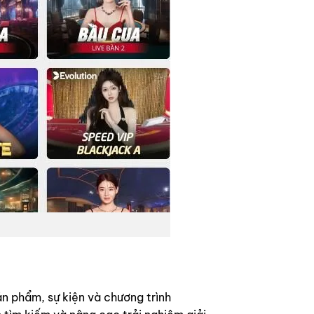
ản phẩm, sự kiện và chương trình