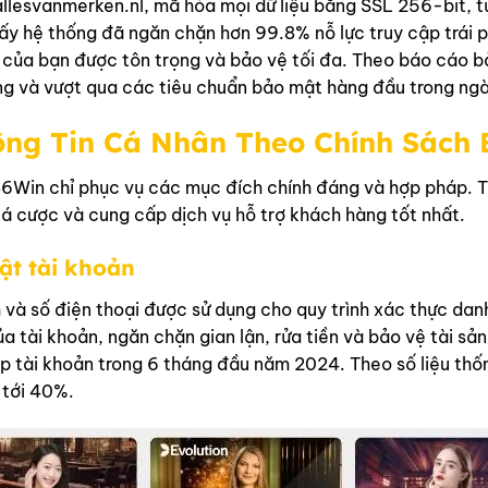
llesvanmerken.nl, mã hóa mọi dữ liệu bằng SSL 256-bit, từ
ấy hệ thống đã ngăn chặn hơn 99.8% nỗ lực truy cập trái p
ư của bạn được tôn trọng và bảo vệ tối đa. Theo báo cáo 
 và vượt qua các tiêu chuẩn bảo mật hàng đầu trong ng
ông Tin Cá Nhân Theo Chính Sách
886Win chỉ phục vụ các mục đích chính đáng và hợp pháp. 
 cá cược và cung cấp dịch vụ hỗ trợ khách hàng tốt nhất.
ật tài khoản
h và số điện thoại được sử dụng cho quy trình xác thực dan
 tài khoản, ngăn chặn gian lận, rửa tiền và bảo vệ tài sản 
 tài khoản trong 6 tháng đầu năm 2024. Theo số liệu thốn
 tới 40%.