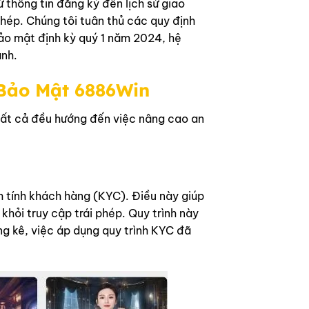
 thông tin đăng ký đến lịch sử giao
hép. Chúng tôi tuân thủ các quy định
bảo mật định kỳ quý 1 năm 2024, hệ
ành.
 Bảo Mật 6886Win
Tất cả đều hướng đến việc nâng cao an
h tính khách hàng (KYC). Điều này giúp
khỏi truy cập trái phép. Quy trình này
g kê, việc áp dụng quy trình KYC đã