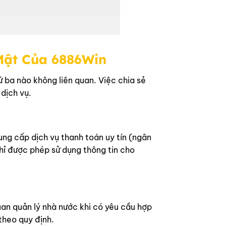
Mật Của 6886Win
 ba nào không liên quan. Việc chia sẻ
dịch vụ.
cung cấp dịch vụ thanh toán uy tín (ngân
hỉ được phép sử dụng thông tin cho
an quản lý nhà nước khi có yêu cầu hợp
theo quy định.