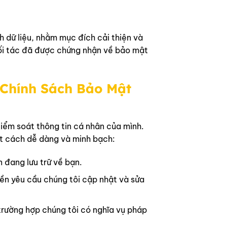
h dữ liệu, nhằm mục đích cải thiện và
đối tác đã được chứng nhận về bảo mật
Chính Sách Bảo Mật
iểm soát thông tin cá nhân của mình.
ột cách dễ dàng và minh bạch:
 đang lưu trữ về bạn.
yền yêu cầu chúng tôi cập nhật và sửa
trường hợp chúng tôi có nghĩa vụ pháp