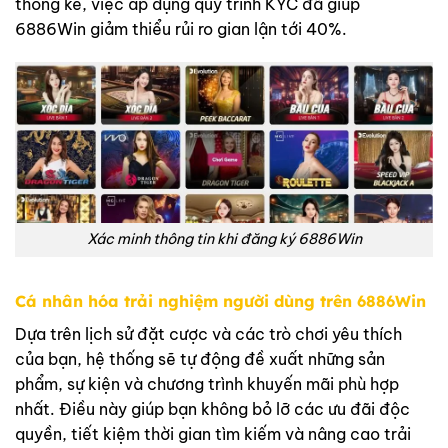
thống kê, việc áp dụng quy trình KYC đã giúp
6886Win giảm thiểu rủi ro gian lận tới 40%.
Xác minh thông tin khi đăng ký 6886Win
Cá nhân hóa trải nghiệm người dùng trên 6886Win
Dựa trên lịch sử đặt cược và các trò chơi yêu thích
của bạn, hệ thống sẽ tự động đề xuất những sản
phẩm, sự kiện và chương trình khuyến mãi phù hợp
nhất. Điều này giúp bạn không bỏ lỡ các ưu đãi độc
quyền, tiết kiệm thời gian tìm kiếm và nâng cao trải