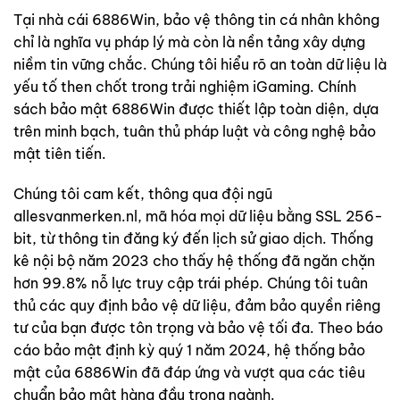
Tại nhà cái 6886Win, bảo vệ thông tin cá nhân không
chỉ là nghĩa vụ pháp lý mà còn là nền tảng xây dựng
niềm tin vững chắc. Chúng tôi hiểu rõ an toàn dữ liệu là
yếu tố then chốt trong trải nghiệm iGaming. Chính
sách bảo mật 6886Win được thiết lập toàn diện, dựa
trên minh bạch, tuân thủ pháp luật và công nghệ bảo
mật tiên tiến.
Chúng tôi cam kết, thông qua đội ngũ
allesvanmerken.nl, mã hóa mọi dữ liệu bằng SSL 256-
bit, từ thông tin đăng ký đến lịch sử giao dịch. Thống
kê nội bộ năm 2023 cho thấy hệ thống đã ngăn chặn
hơn 99.8% nỗ lực truy cập trái phép. Chúng tôi tuân
thủ các quy định bảo vệ dữ liệu, đảm bảo quyền riêng
tư của bạn được tôn trọng và bảo vệ tối đa. Theo báo
cáo bảo mật định kỳ quý 1 năm 2024, hệ thống bảo
mật của 6886Win đã đáp ứng và vượt qua các tiêu
chuẩn bảo mật hàng đầu trong ngành.