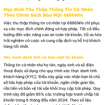
Mục Đích Thu Thập Thông Tin Cá Nhân
Theo Chính Sách Bảo Mật 6886Win
Việc thu thập thông tin cá nhân tại 6886Win chỉ phục
vụ các mục đích chính đáng và hợp pháp. Tất cả đều
hướng đến việc nâng cao an toàn tài khoản, tối ưu hóa
trải nghiệm cá cược và cung cấp dịch vụ hỗ trợ khách
hàng tốt nhất.
Xác minh danh tính và bảo mật tài khoản
Thông tin cá nhân như họ tên, ngày sinh và số điện
thoại được sử dụng cho quy trình xác thực danh tính
khách hàng (KYC). Điều này giúp xác nhận bạn là chủ
sở hữu hợp pháp của tài khoản, ngăn chặn gian lận,
rửa tiền và bảo vệ tài sản khỏi truy cập trái phép. Quy
trình này đã giảm 85% các trường hợp tranh chấp tài
khoản trong 6 tháng đầu năm 2024. Theo số liệu