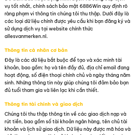
vụ tốt nhất, chính sách bảo mật 6886Win quy định rõ
ràng phạm vi thông tin chúng tôi thu thập. Dưới đây là
các loại dữ liệu chính được yêu cầu khi bạn đăng ký và
sử dụng dịch vụ tại website chính thức
allesvanmerken.nl.
Thông tin cá nhân cơ bản
Đây là các dữ liệu bắt buộc để tạo và xác minh tài
khoản, bao gồm: họ và tên đầy đủ, địa chỉ email đang
hoạt động, số điện thoại chính chủ và ngày tháng năm
sinh. Những thông tin này giúp chúng tôi đảm bảo bạn
đủ tuổi tham gia và liên lạc khi cần thiết.
Thông tin tài chính và giao dịch
Chúng tôi thu thập thông tin về các giao dịch nạp và
rút tiền, bao gồm số tài khoản ngân hàng, tên chủ tài
khoản và lịch sử giao dịch. Dữ liệu này được mã hóa và