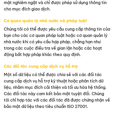
mật nghiêm ngặt và chỉ được phép sử dụng thông tin
cho mục đích giao dịch.
Cơ quan quản lý nhà nước và pháp luật
Chúng tôi có thể được yêu cầu cung cấp thông tin của
bạn cho các cơ quan pháp luật hoặc cơ quan quản lý
nhà nước khi có yêu cầu hợp pháp, chẳng hạn như
trong các cuộc điều tra về gian lận hoặc các hoạt
động bất hợp pháp khác theo quy định.
Các đối tác cung cấp dịch vụ hỗ trợ
Một số dữ liệu có thể được chia sẻ với các đối tác
cung cấp dịch vụ hỗ trợ kỹ thuật hoặc phân tích dữ
liệu, nhằm mục đích cải thiện và tối ưu hóa hệ thống.
Các đối tác này cam kết bảo mật tuyệt đối. Chúng
tôi chỉ hợp tác với các đối tác đã được chứng nhận về
bảo mật dữ liệu theo tiêu chuẩn ISO 27001.