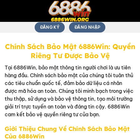
Bỏ
qua
nội
dung
ĐĂNG KÝ
ĐĂNG NHẬP
Chính Sách Bảo Mật 6886Win: Quyền
Riêng Tư Được Bảo Vệ
Tại 6886Win, bảo mật thông tin người chơi là ưu tiên
hàng đầu. Chính sách bảo mật của chúng tôi tuân thủ
các tiêu chuẩn quốc tế, đảm bảo dữ liệu cá nhân
được mã hóa an toàn. Chúng tôi minh bạch trong việc
thu thập, sử dụng và bảo vệ thông tin, tạo môi trường
giải trí trực tuyến an toàn và đáng tin cậy. 6886Win
cam kết bảo vệ quyền riêng tư của bạn.
Giới Thiệu Chung Về Chính Sách Bảo Mật
Của 6886Win