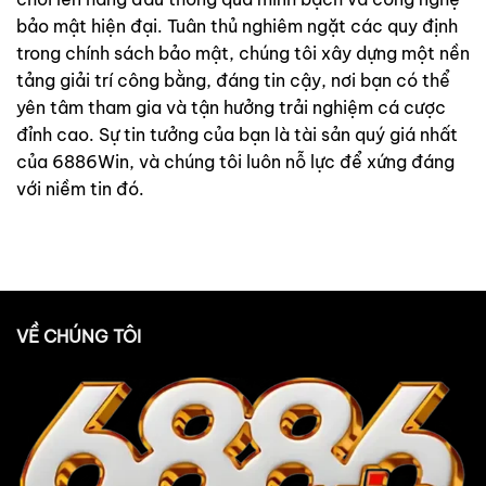
bảo mật hiện đại. Tuân thủ nghiêm ngặt các quy định
trong chính sách bảo mật, chúng tôi xây dựng một nền
tảng giải trí công bằng, đáng tin cậy, nơi bạn có thể
yên tâm tham gia và tận hưởng trải nghiệm cá cược
đỉnh cao. Sự tin tưởng của bạn là tài sản quý giá nhất
của 6886Win, và chúng tôi luôn nỗ lực để xứng đáng
với niềm tin đó.
VỀ CHÚNG TÔI