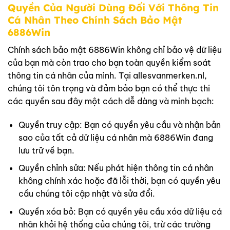
Quyền Của Người Dùng Đối Với Thông Tin
Cá Nhân Theo Chính Sách Bảo Mật
6886Win
Chính sách bảo mật 6886Win không chỉ bảo vệ dữ liệu
của bạn mà còn trao cho bạn toàn quyền kiểm soát
thông tin cá nhân của mình. Tại allesvanmerken.nl,
chúng tôi tôn trọng và đảm bảo bạn có thể thực thi
các quyền sau đây một cách dễ dàng và minh bạch:
Quyền truy cập: Bạn có quyền yêu cầu và nhận bản
sao của tất cả dữ liệu cá nhân mà 6886Win đang
lưu trữ về bạn.
Quyền chỉnh sửa: Nếu phát hiện thông tin cá nhân
không chính xác hoặc đã lỗi thời, bạn có quyền yêu
cầu chúng tôi cập nhật và sửa đổi.
Quyền xóa bỏ: Bạn có quyền yêu cầu xóa dữ liệu cá
nhân khỏi hệ thống của chúng tôi, trừ các trường