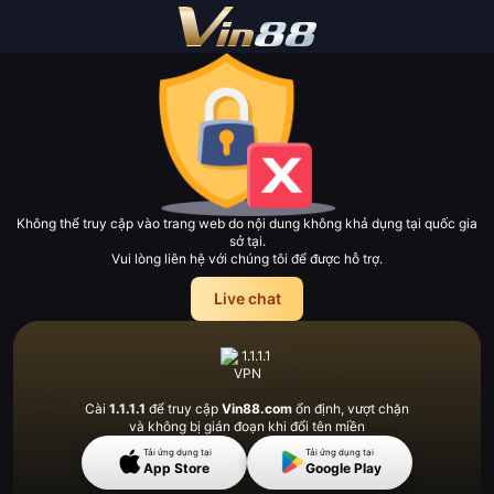
Không thể truy cập vào trang web do nội dung không khả dụng tại quốc gia
sở tại.
Vui lòng liên hệ với chúng tôi để được hỗ trợ.
Live chat
Cài
1.1.1.1
để truy cập
Vin88.com
ổn định, vượt
chặn
và không bị gián đoạn khi đổi tên miền
Tải ứng dụng tại
Tải ứng dụng tại
App Store
Google Play